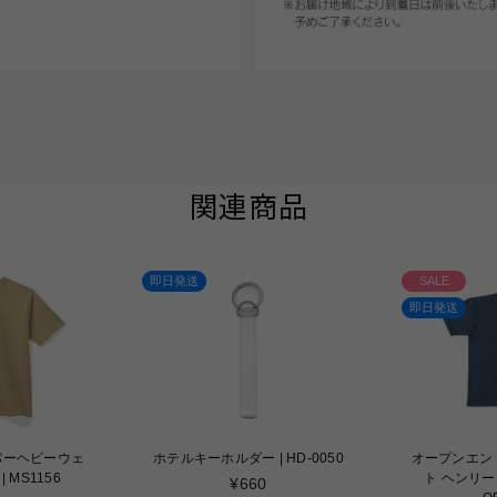
関連商品
日発送
SALE
即日発送
テルキーホルダー | HD-0050
オープンエンド マックスウェイ
ト ヘンリーネックTシャツ |
定
¥660