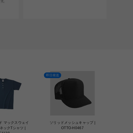
即日発送
SALE
即日発送
ソリッドメッシュキャップ |
ドライTシャツ | MS1153
OTTO-H0467
定
¥770
¥352