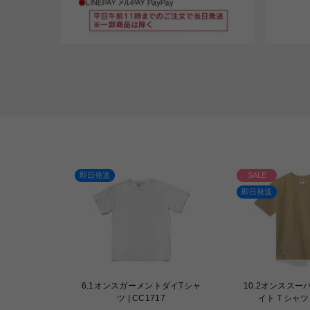
発送
SALE
即
即日発送
1オンスガーメントダイTシャ
10.2オンススーパーヘビーウェ
ホ
ツ | CC1717
イトＴシャツ | MS1156