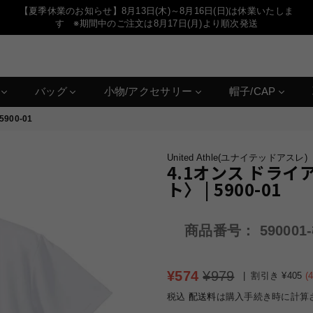
【夏季休業のお知らせ】8月13日(木)～8月16日(日)は休業いたしま
す ※期間中のご注文は8月17日(月)より順次発送
ス
バッグ
小物/アクセサリー
帽子/CAP
900-01
United Athle(ユナイテッドアスレ)
4.1オンス ドライ
ト〉 | 5900-01
商品番号：
590001-
定
¥574
¥979
|
割引き
¥405
(
価
税込
配送料
は購入手続き時に計算