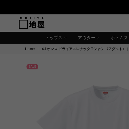
MUJIYA
トップス
アウター
ボトム
Home
|
4.1オンス ドライアスレチック Tシャツ 〈アダルト〉 | 5
SALE