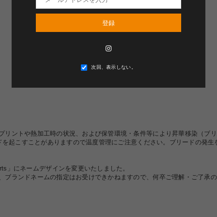
登録
Instagram
次回、表示しない。
プリントや熱加工時の状況、および保管環境・条件等により昇華移染（ブリ
リードを起こすことがありますので温度管理にご注意ください。ブリードの発
le Sports」にネームデザインを変更いたしました。
、ブランドネームの指定はお受けできかねますので、何卒ご理解・ご了承の