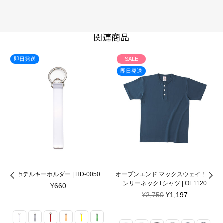
関連商品
即日発送
SALE
即日発送
ホテルキーホルダー | HD-0050
オープンエンド マックスウェイト ヘ
ンリーネックTシャツ | OE1120
定
¥660
価
定
¥2,750
¥1,197
価