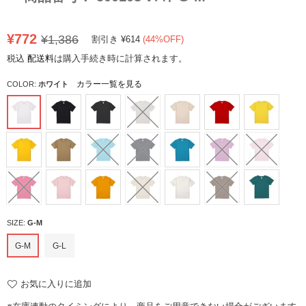
定
¥772
¥1,386
割引き
¥614
(
44
%OFF)
価
税込
配送料
は購入手続き時に計算されます。
カラー一覧を見る
COLOR:
ホワイト
SIZE:
G-M
G-M
G-L
お気に入りに追加