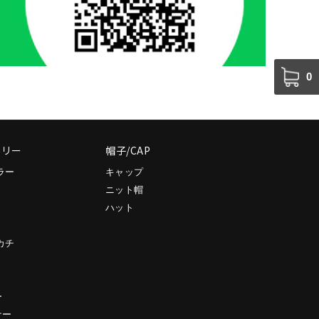
0
サリー
帽子/CAP
ラー
キャップ
ニット帽
ハット
カチ
ー
ナー