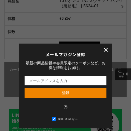
10.0オンス T/C スウェット パンツ
（裏起毛） | 5624-01
¥3,267
×
メールマガジン登録
最新の商品情報や会員限定のクーポンなど、お
得な情報をお届け。
カートに複数のアイテムを追加するには、「数量」フィールドに
0
入力してから、クリックしてください>>>
カートに入れる
登録
Instagram
次回、表示しない。